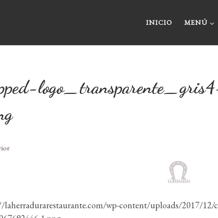
INICIO
MENÚ
opped-logo_transparente_gri
ng
egación de imágenes
rior
://laherradurarestaurante.com/wp-content/uploads/2017/12/c